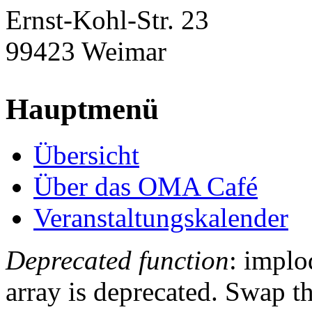
Ernst-Kohl-Str. 23
99423 Weimar
Hauptmenü
Übersicht
Über das OMA Café
Veranstaltungskalender
Deprecated function
: implo
Fehlermeldung
array is deprecated. Swap t