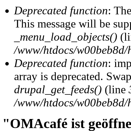
Deprecated function
: The
This message will be supp
_menu_load_objects()
(l
/www/htdocs/w00beb8d/h
Deprecated function
: imp
array is deprecated. Swap
drupal_get_feeds()
(line
/www/htdocs/w00beb8d/h
"OMAcafé ist geöffne