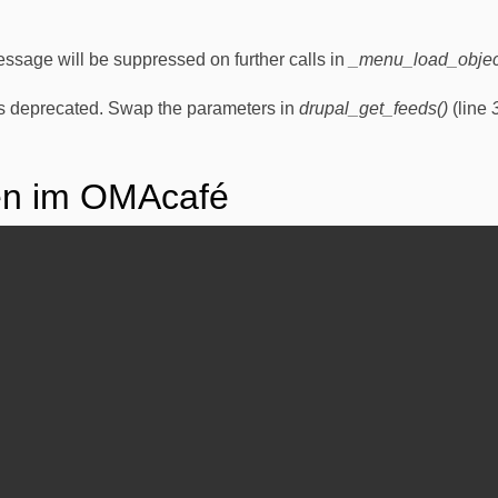
essage will be suppressed on further calls in
_menu_load_objec
y is deprecated. Swap the parameters in
drupal_get_feeds()
(line
en im OMAcafé
chte in der OMA kochen und danach zusammen essen. Auf dem 
ld und der Sahara und euren eigenen Geschichten.
chen OMA und Maison des Cinéastes (Nouakchott, Mauretanie