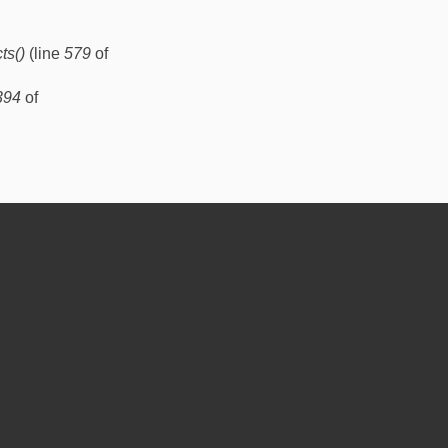
ts()
(line
579
of
394
of
Boden, mit viel
n). Ermöglicht durch das TANDEM-Programm von MitOst e.V.