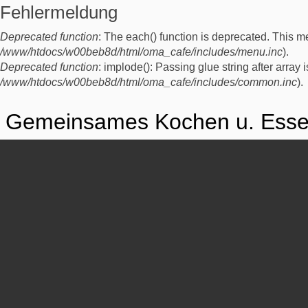
Fehlermeldung
Deprecated function
: The each() function is deprecated. This m
/www/htdocs/w00beb8d/html/oma_cafe/includes/menu.inc
).
Deprecated function
: implode(): Passing glue string after arra
/www/htdocs/w00beb8d/html/oma_cafe/includes/common.inc
).
Gemeinsames Kochen u. Ess
Repeat Datum:
17. Februar 2017 - 19:00
An diesem Freitag wollen wir gemeinsam mauretanische Geri
guter Musik, Gesprächen, Erzählungen aus dem Thüringer Wa
Teil des Austauschprojekts „CAN WE AFFORD A VISION“ zwis
www.tandemforculture.org/programmes/tandem-shaml
Eintritt frei, Spende willkommen.