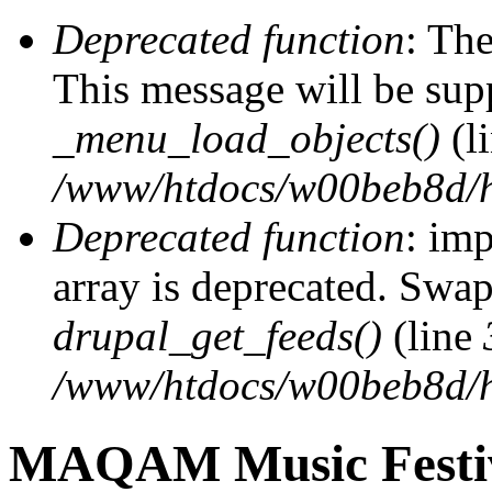
Deprecated function
: The
This message will be supp
_menu_load_objects()
(l
/www/htdocs/w00beb8d/h
Deprecated function
: imp
array is deprecated. Swap
drupal_get_feeds()
(line
/www/htdocs/w00beb8d/h
MAQAM Music Festi