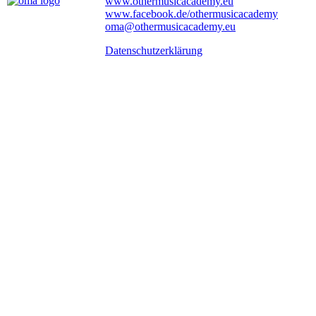
www.othermusicacademy.eu
www.facebook.de/othermusicacademy
oma@othermusicacademy.eu
Datenschutzerklärung