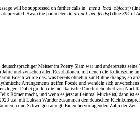
essage will be suppressed on further calls in
_menu_load_objects()
(lin
y is deprecated. Swap the parameters in
drupal_get_feeds()
(line
394
of
/
ts deutschsprachiger Meister im Poetry Slam war und andererseits sein
Jahre und zwischen allen Restriktionen, mit denen die Kulturszene umg
in Bosch wurde das, was bereits ohnehin zur Bühne drängte, so arrang
ythmische Arrangements treffen Poesie und wandeln sich unversehens 
s legen. Dabei greifen die musikalische Durchtriebenheit von Nachtf
Felix Römer macht, und wenn es jetzt auf einmal Mucke ist, dann ist 
er 2023 u.a. mit Luksan Wunder zusammen den deutschen Kleinkunstpreis
Sinnieren und Schwelgen anregt: Einen hervorragenden Zahn der Zeit.