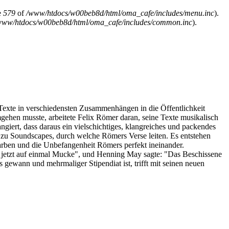
e
579
of
/www/htdocs/w00beb8d/html/oma_cafe/includes/menu.inc
).
www/htdocs/w00beb8d/html/oma_cafe/includes/common.inc
).
e Texte in verschiedensten Zusammenhängen in die Öffentlichkeit
ehen musste, arbeitete Felix Römer daran, seine Texte musikalisch
iert, dass daraus ein vielschichtiges, klangreiches und packendes
zu Soundscapes, durch welche Römers Verse leiten. Es entstehen
arben und die Unbefangenheit Römers perfekt ineinander.
es jetzt auf einmal Mucke", und Henning May sagte: "Das Beschissene
 gewann und mehrmaliger Stipendiat ist, trifft mit seinen neuen