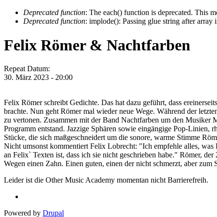
Deprecated function
: The each() function is deprecated. This m
Deprecated function
: implode(): Passing glue string after arra
Felix Römer & Nachtfarben
Repeat Datum:
30. März 2023 - 20:00
Felix Römer schreibt Gedichte. Das hat dazu geführt, dass ereinersei
brachte. Nun geht Römer mal wieder neue Wege. Während der letzten 
zu vertonen. Zusammen mit der Band Nachtfarben um den Musiker Mart
Programm entstand. Jazzige Sphären sowie eingängige Pop-Linien, rh
Stücke, die sich maßgeschneidert um die sonore, warme Stimme Römer
Nicht umsonst kommentiert Felix Lobrecht: "Ich empfehle alles, was 
an Felix` Texten ist, dass ich sie nicht geschrieben habe." Römer, d
Wegen einen Zahn. Einen guten, einen der nicht schmerzt, aber zum 
Leider ist die Other Music Academy momentan nicht Barrierefreih.
Powered by
Drupal