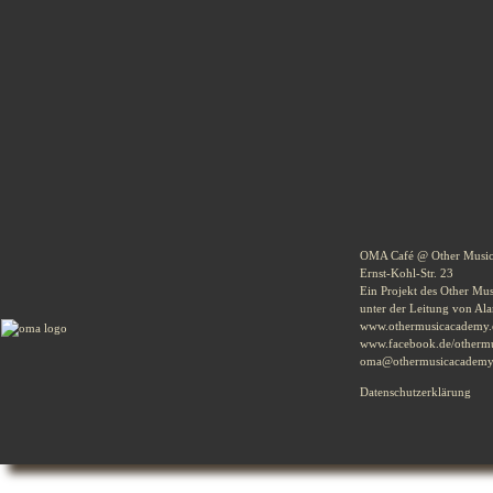
Musik, geprägt von kont
und Improvisationen.
Der Eintritt ist frei!
OMA Café @ Other Musi
Ernst-Kohl-Str. 23
Ein Projekt des Other Mu
unter der Leitung von Al
www.othermusicacademy.
www.facebook.de/otherm
oma@othermusicacademy
Datenschutzerklärung