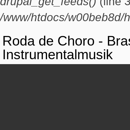
drupal_get_feeds()
(line
/www/htdocs/w00beb8d/h
Roda de Choro - Bras
Instrumentalmusik
Repeat Datum:
2. November 2018 - 20:0
Chico Santana (Perkussi
Gustavo de Medeiros (sie