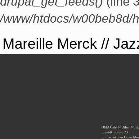
drupal_get_feeds()
(line
/www/htdocs/w00beb8d/h
Mareille Merck // Jaz
Repeat Datum:
28. Juni 2018 - 20:00
Weimar.Leipzig.Luzern.Drei Städte, drei Musiker.Eine musika
Mareille Merck - Git
Andi Stöcker - Bass
Tom Friedrich - Drums
Eintritt frei.
OMA Café @ Other Musi
Ernst-Kohl-Str. 23
Ein Projekt des Other Mu