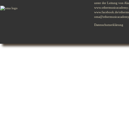
unter der Leitung von Al
www.othermusicacademy.
www.facebook.de/otherm
oma@othermusicacademy
Datenschutzerklärung