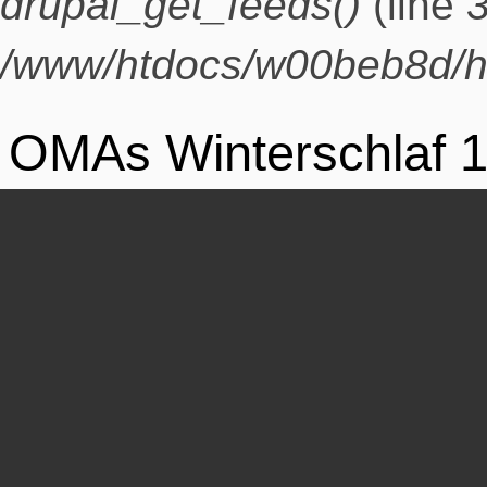
drupal_get_feeds()
(line
/www/htdocs/w00beb8d/h
OMAs Winterschlaf 1
Repeat Datum:
10. Januar 2018 - 16:00
Die OMA geht in den woh
Winterschlaf. Es gibt vie
vorzubereiten bis wir a