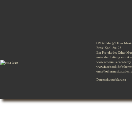
Euer OMA-Team
OMA Café @ Other Musi
Ernst-Kohl-Str. 23
Ein Projekt des Other Mu
unter der Leitung von Al
www.othermusicacademy.
www.facebook.de/otherm
oma@othermusicacademy
Datenschutzerklärung